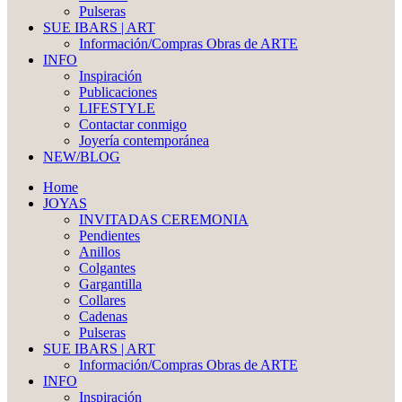
Pulseras
SUE IBARS | ART
Información/Compras Obras de ARTE
INFO
Inspiración
Publicaciones
LIFESTYLE
Contactar conmigo
Joyería contemporánea
NEW/BLOG
Home
JOYAS
INVITADAS CEREMONIA
Pendientes
Anillos
Colgantes
Gargantilla
Collares
Cadenas
Pulseras
SUE IBARS | ART
Información/Compras Obras de ARTE
INFO
Inspiración