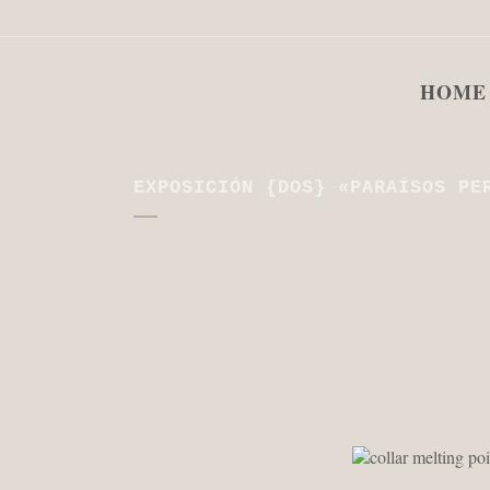
HOME
EXPOSICIÓN {DOS} «PARAÍSOS PE