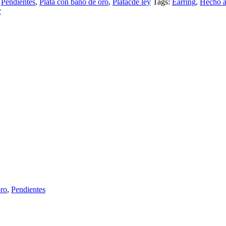
,
Pendientes
,
Plata con baño de oro
,
Platacde ley
Tags:
Earring
,
Hecho 
r
oro
,
Pendientes