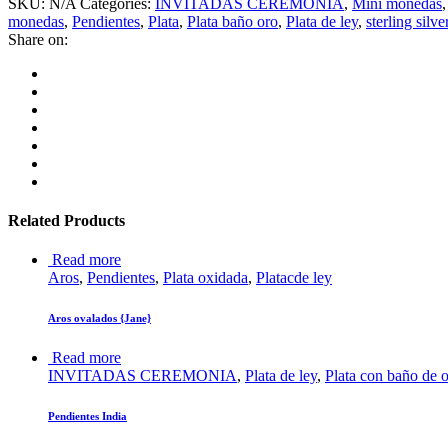
SKU:
N/A
Categories:
INVITADAS CEREMONIA
,
Mini monedas
monedas
,
Pendientes
,
Plata
,
Plata baño oro
,
Plata de ley
,
sterling silve
Share on:
Related Products
Read more
Aros
,
Pendientes
,
Plata oxidada
,
Platacde ley
Aros ovalados {Jane}
Read more
INVITADAS CEREMONIA
,
Plata de ley
,
Plata con baño de 
Pendientes India