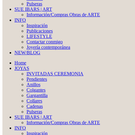
Pulseras
SUE IBARS | ART
Información/Compras Obras de ARTE
INFO
Inspiración
Publicaciones
LIFESTYLE
Contactar conmigo
Joyería contemporánea
NEW/BLOG
Home
JOYAS
INVITADAS CEREMONIA
Pendientes
Anillos
Colgantes
Gargantilla
Collares
Cadenas
Pulseras
SUE IBARS | ART
Información/Compras Obras de ARTE
INFO
Inspiración